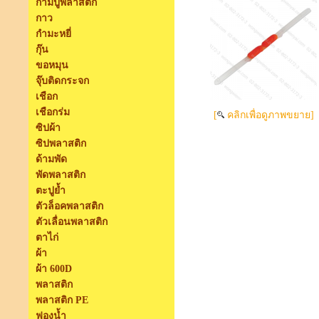
ก้ามปูพลาสติก
กาว
กำมะหยี่
กุ๊น
ขอหมุน
จุ๊บติดกระจก
เชือก
เชือกร่ม
[
คลิกเพื่อดูภาพขยาย]
ซิปผ้า
ซิปพลาสติก
ด้ามพัด
พัดพลาสติก
ตะปูย้ำ
ตัวล็อคพลาสติก
ตัวเลื่อนพลาสติก
ตาไก่
ผ้า
ผ้า 600D
พลาสติก
พลาสติก PE
ฟองน้ำ