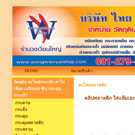
HOME
หมวดสินค้า
วัตถุดิบ อะไหล่กระเป๋า ตาไก่
อะไหล่พลาสติก
เชือก เมจิกเทป ซิป กระดุม
กระเป๋า
คลิปพลาสติก ใส่แฟ้มเอ
กระดาษ
กระดิ่ง
กระดุม
กระดุมพลาสติก
กระพรวน