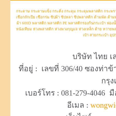
กระดาษ
กระดาษแข็ง
กระดิ่ง
กระดุม
กระดุมพลาสติก
กระพร
เชือกถักเปีย
เชือกร่ม
ซิปผ้า
ซิปหลา
ซิปพลาสติก
ด้ามพัด
ด้าม
ผ้า 600D
พลาสติก
พลาสติก PE
พลาสติกรองก้นกระเป๋า
ฟองน
หนังเทียม
ห่วงพลาสติก
ห่วงพวงกุญแจ
ห่วงเหล็ก
ด้าย
หวายพล
เป๋า
สายกระเป๋า
อุป
บริษัท ไทย เล
ที่อยู่ : เลขที่ 306/40 ซองท
กรุง
เบอร์โทร : 081-279-4046 มื
อีเมล :
wongwi