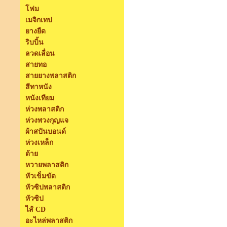
โฟม
เมจิกเทป
ยางยืด
ริบบิ้น
ลวดเลื่อน
สายทอ
สายยางพลาสติก
สีทาหนัง
หนังเทียม
ห่วงพลาสติก
ห่วงพวงกุญแจ
ผ้าสปันบอนด์
ห่วงเหล็ก
ด้าย
หวายพลาสติก
หัวเข็มขัด
หัวซิปพลาสติก
หัวซิป
ไส้ CD
อะไหล่พลาสติก