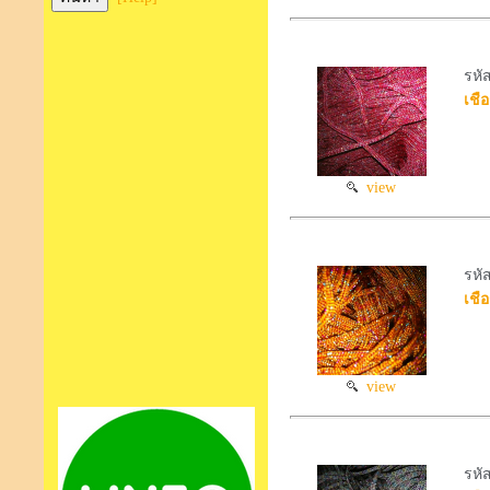
รหั
เชือ
view
รหั
เชือ
view
รหั