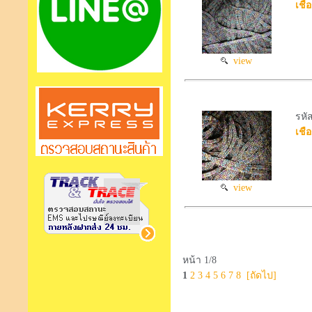
เชือ
view
รหั
เชือ
view
หน้า 1/8
1
2
3
4
5
6
7
8
[ถัดไป]