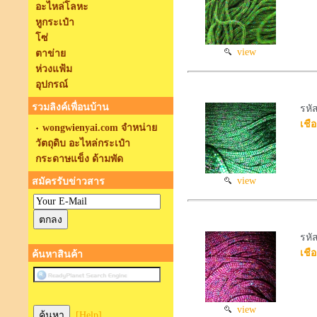
อะไหล่โลหะ
หูกระเป๋า
โซ่
view
ตาข่าย
ห่วงแฟ้ม
อุปกรณ์
รวมลิงค์เพื่อนบ้าน
รหั
เชือ
wongwienyai.com จำหน่าย
วัตถุดิบ อะไหล่กระเป๋า
กระดาษแข็ง ด้ามพัด
view
สมัครรับข่าวสาร
รหั
เชือ
ค้นหาสินค้า
view
[Help]