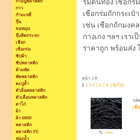
ร่มดิ้นทอง เชือกร่มด
ก้ามปูพลาสติก
กาว
เชือกร่มถักกระเป๋
กำมะหยี่
กุ๊น
เช่น เชือกถักมงคล
ขอหมุน
กางเกง ฯลฯ เราเป็
จุ๊บติดกระจก
เชือก
ราคาถูก พร้อมส่ง 
เชือกร่ม
ซิปผ้า
ซิปพลาสติก
ด้ามพัด
พัดพลาสติก
หน้า 1/8
ตะปูย้ำ
1
2
3
4
5
6
7
8
[ถัดไป]
ตัวล็อคพลาสติก
ตัวเลื่อนพลาสติก
รหั
ตาไก่
เชือ
ผ้า
ผ้า 600D
พลาสติก
พลาสติก PE
view
ฟองน้ำ