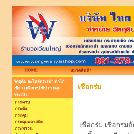
HOME
หมวดสินค้า
วัตถุดิบ อะไหล่กระเป๋า ตาไก่
เชือกร่ม
เชือก เมจิกเทป ซิป กระดุม
กระเป๋า
กระดาษ
กระดิ่ง
กระดุม
กระดุมพลาสติก
เชือกร่ม เชือกร่มถ
กระพรวน