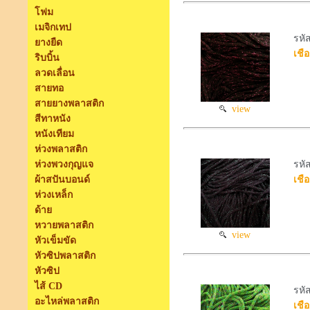
โฟม
เมจิกเทป
รหั
ยางยืด
เชือ
ริบบิ้น
ลวดเลื่อน
สายทอ
สายยางพลาสติก
view
สีทาหนัง
หนังเทียม
ห่วงพลาสติก
ห่วงพวงกุญแจ
รหั
ผ้าสปันบอนด์
เชือ
ห่วงเหล็ก
ด้าย
หวายพลาสติก
view
หัวเข็มขัด
หัวซิปพลาสติก
หัวซิป
ไส้ CD
รหั
อะไหล่พลาสติก
เชือ