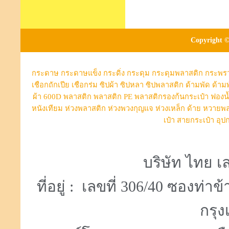
Copyright ©
กระดาษ
กระดาษแข็ง
กระดิ่ง
กระดุม
กระดุมพลาสติก
กระพร
เชือกถักเปีย
เชือกร่ม
ซิปผ้า
ซิปหลา
ซิปพลาสติก
ด้ามพัด
ด้าม
ผ้า 600D
พลาสติก
พลาสติก PE
พลาสติกรองก้นกระเป๋า
ฟองน
หนังเทียม
ห่วงพลาสติก
ห่วงพวงกุญแจ
ห่วงเหล็ก
ด้าย
หวายพล
เป๋า
สายกระเป๋า
อุป
บริษัท ไทย เล
ที่อยู่ : เลขที่ 306/40 ซองท
กรุง