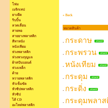
โฟม
เมจิกเทป
ยางยืด
« Back
ริบบิ้น
ลวดเลื่อน
หมวดสินค้า
สายทอ
สายยางพลาสติก
กระดาษ
สีทาหนัง
หนังเทียม
กระพรวน
ห่วงพลาสติก
ห่วงพวงกุญแจ
หนังเทียม
ผ้าสปันบอนด์
ห่วงเหล็ก
ด้าย
กระดุม
หวายพลาสติก
หัวเข็มขัด
กระดิ่ง
หัวซิปพลาสติก
หัวซิป
กระดุมพลาสต
ไส้ CD
อะไหล่พลาสติก