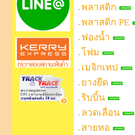
พลาสติก
พลาสติก PE
ฟองน้ำ
โฟม
เมจิกเทป
ยางยืด
ริบบิ้น
ลวดเลื่อน
สายทอ