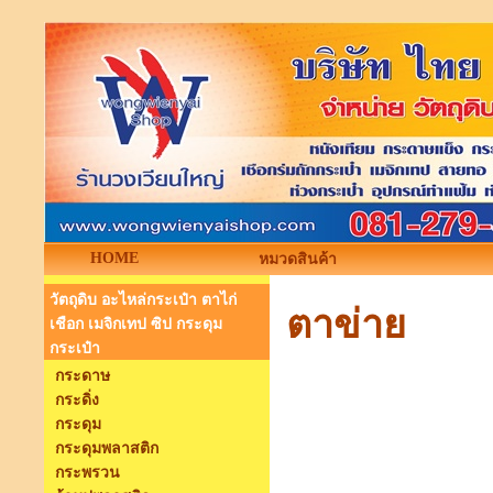
HOME
หมวดสินค้า
วัตถุดิบ อะไหล่กระเป๋า ตาไก่
ตาข่าย
เชือก เมจิกเทป ซิป กระดุม
กระเป๋า
กระดาษ
กระดิ่ง
กระดุม
กระดุมพลาสติก
กระพรวน