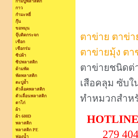
ก้ามปูพลาสติก
กาว
กำมะหยี่
กุ๊น
ขอหมุน
ตาข่าย
ตาข่า
จุ๊บติดกระจก
เชือก
เชือกร่ม
ตาข่ายมุ้ง
ตาข
ซิปผ้า
ซิปพลาสติก
ตาข่ายชนิดต่
ด้ามพัด
พัดพลาสติก
เสือคลุม ซับใน
ตะปูย้ำ
ตัวล็อคพลาสติก
ทำหมวกสำหรั
ตัวเลื่อนพลาสติก
ตาไก่
ผ้า
HOTLINE:
ผ้า 600D
พลาสติก
พลาสติก PE
279 40
ฟองน้ำ