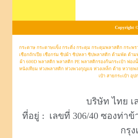
Copyright ©
กระดาษ
กระดาษแข็ง
กระดิ่ง
กระดุม
กระดุมพลาสติก
กระพร
เชือกถักเปีย
เชือกร่ม
ซิปผ้า
ซิปหลา
ซิปพลาสติก
ด้ามพัด
ด้าม
ผ้า 600D
พลาสติก
พลาสติก PE
พลาสติกรองก้นกระเป๋า
ฟองน
หนังเทียม
ห่วงพลาสติก
ห่วงพวงกุญแจ
ห่วงเหล็ก
ด้าย
หวายพล
เป๋า
สายกระเป๋า
อุป
บริษัท ไทย เล
ที่อยู่ : เลขที่ 306/40 ซองท
กรุง