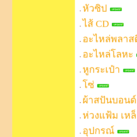
หัวซิป
ไส้ CD
อะไหล่พลาสต
อะไหล่โลหะ
หูกระเป๋า
โซ่
ผ้าสปันบอนด์
ห่วงแฟ้ม เหล
อุปกรณ์