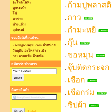
อะไหล่โลหะ
ก้ามปูพลาสต
หูกระเป๋า
โซ่
กาว
ตาข่าย
ห่วงแฟ้ม
กำมะหยี่
อุปกรณ์
รวมลิงค์เพื่อนบ้าน
กุ๊น
wongwienyai.com จำหน่าย
วัตถุดิบ อะไหล่กระเป๋า
ขอหมุน
กระดาษแข็ง ด้ามพัด
สมัครรับข่าวสาร
จุ๊บติดกระจก
เชือก
ค้นหาสินค้า
เชือกร่ม
ซิปผ้า
[Help]