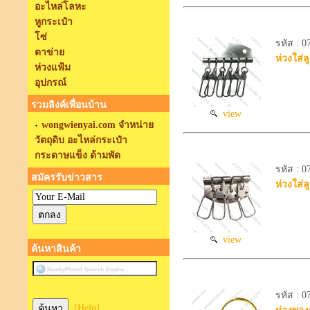
อะไหล่โลหะ
หูกระเป๋า
โซ่
รหัส : 
ตาข่าย
ห่วงใส่
ห่วงแฟ้ม
อุปกรณ์
รวมลิงค์เพื่อนบ้าน
view
wongwienyai.com จำหน่าย
วัตถุดิบ อะไหล่กระเป๋า
กระดาษแข็ง ด้ามพัด
รหัส : 
สมัครรับข่าวสาร
ห่วงใส่
view
ค้นหาสินค้า
รหัส : 
[Help]