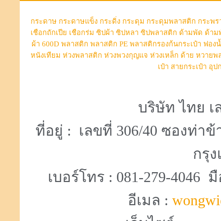
กระดาษ
กระดาษแข็ง
กระดิ่ง
กระดุม
กระดุมพลาสติก
กระพร
เชือกถักเปีย
เชือกร่ม
ซิปผ้า
ซิปหลา
ซิปพลาสติก
ด้ามพัด
ด้าม
ผ้า 600D
พลาสติก
พลาสติก PE
พลาสติกรองก้นกระเป๋า
ฟองน
หนังเทียม
ห่วงพลาสติก
ห่วงพวงกุญแจ
ห่วงเหล็ก
ด้าย
หวายพล
เป๋า
สายกระเป๋า
อุป
บริษัท ไทย เล
ที่อยู่ : เลขที่ 306/40 ซองท
กรุง
เบอร์โทร : 081-279-4046 มื
อีเมล :
wongwi