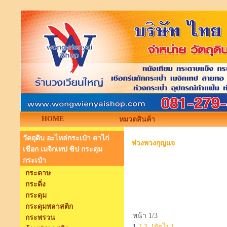
HOME
หมวดสินค้า
วัตถุดิบ อะไหล่กระเป๋า ตาไก่
ห่วงพวงกุญแจ
เชือก เมจิกเทป ซิป กระดุม
กระเป๋า
กระดาษ
กระดิ่ง
กระดุม
กระดุมพลาสติก
หน้า 1/3
กระพรวน
1
2
3
[ถัดไป]