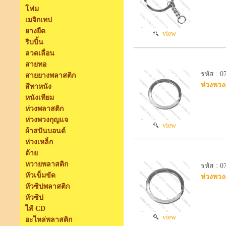
โฟม
เมจิกเทป
ยางยืด
view
ริบบิ้น
ลวดเลื่อน
สายทอ
รหัส : 
สายยางพลาสติก
ห่วงพวงก
สีทาหนัง
หนังเทียม
ห่วงพลาสติก
ห่วงพวงกุญแจ
view
ผ้าสปันบอนด์
ห่วงเหล็ก
ด้าย
หวายพลาสติก
รหัส : 
หัวเข็มขัด
ห่วงพวง
หัวซิปพลาสติก
หัวซิป
ไส้ CD
view
อะไหล่พลาสติก