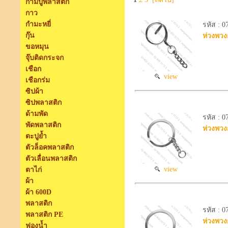
ก้ามปูพลาสติก
กาว
กำมะหยี่
รหัส : 
กุ๊น
ห่วงพวงก
ขอหมุน
จุ๊บติดกระจก
เชือก
view
เชือกร่ม
ซิปผ้า
ซิปพลาสติก
ด้ามพัด
รหัส : 
พัดพลาสติก
ห่วงพวงก
ตะปูย้ำ
ตัวล็อคพลาสติก
ตัวเลื่อนพลาสติก
view
ตาไก่
ผ้า
ผ้า 600D
พลาสติก
รหัส : 
พลาสติก PE
ห่วงพวงก
ฟองน้ำ