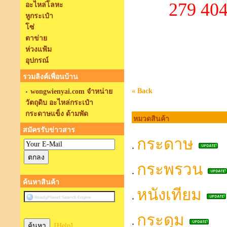
279 40
อะไหล่โลหะ
หูกระเป๋า
โซ่
ตาข่าย
ห่วงแฟ้ม
อุปกรณ์
รวมลิงค์เพื่อนบ้าน
« Back
wongwienyai.com จำหน่าย
วัตถุดิบ อะไหล่กระเป๋า
กระดาษแข็ง ด้ามพัด
หมวดสินค้า
สมัครรับข่าวสาร
กระดาษ
กระพรวน
ค้นหาสินค้า
หนังเทียม
กระดุม
[Help]