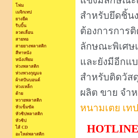
แข็งมีลักษณะเ
โฟม
เมจิกเทป
สำหรับยึดชิ้
ยางยืด
ริบบิ้น
ต้องการการต
ลวดเลื่อน
สายทอ
ลักษณะพิเศษเ
สายยางพลาสติก
สีทาหนัง
และยังมีอีกแ
หนังเทียม
ห่วงพลาสติก
ห่วงพวงกุญแจ
สำหรับติดวัสด
ผ้าสปันบอนด์
ห่วงเหล็ก
ผลิต ขาย จำ
ด้าย
หวายพลาสติก
หนามเตย
เท
หัวเข็มขัด
หัวซิปพลาสติก
หัวซิป
HOTLINE:
ไส้ CD
อะไหล่พลาสติก