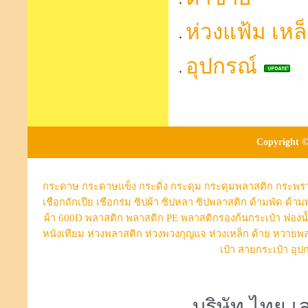
ห่วงแฟ้ม เหล
อุปกรณ์
Copyright ©
กระดาษ
กระดาษแข็ง
กระดิ่ง
กระดุม
กระดุมพลาสติก
กระพร
เชือกถักเปีย
เชือกร่ม
ซิปผ้า
ซิปหลา
ซิปพลาสติก
ด้ามพัด
ด้าม
ผ้า 600D
พลาสติก
พลาสติก PE
พลาสติกรองก้นกระเป๋า
ฟองน
หนังเทียม
ห่วงพลาสติก
ห่วงพวงกุญแจ
ห่วงเหล็ก
ด้าย
หวายพล
เป๋า
สายกระเป๋า
อุป
บริษัท ไทย เล