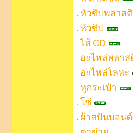
หัวซิปพลาสต
หัวซิป
ไส้ CD
อะไหล่พลาสต
อะไหล่โลหะ
หูกระเป๋า
โซ่
ผ้าสปันบอนด์
ตาข่าย