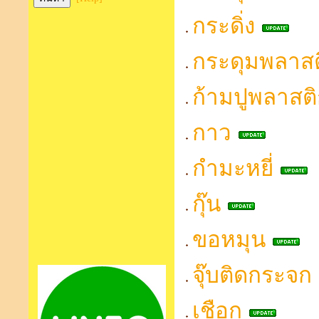
กระดิ่ง
กระดุมพลาสต
ก้ามปูพลาสต
กาว
กำมะหยี่
กุ๊น
ขอหมุน
จุ๊บติดกระจก
เชือก