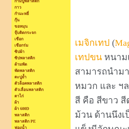
ก้ามปูพลาสติก
กาว
กำมะหยี่
กุ๊น
ขอหมุน
จุ๊บติดกระจก
เชือก
เมจิกเทป
(
Mag
เชือกร่ม
ซิปผ้า
เทปขน
หนามเต
ซิปพลาสติก
ด้ามพัด
สามารถนำมาใช
พัดพลาสติก
ตะปูย้ำ
หมวก และ ฯลฯ
ตัวล็อคพลาสติก
ตัวเลื่อนพลาสติก
ตาไก่
สี คือ สีขาว 
ผ้า
ผ้า 600D
ม้วน ด้านนึงเป
พลาสติก
พลาสติก PE
ฟองน้ำ