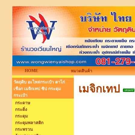
HOME
หมวดสินค้า
วัตถุดิบ อะไหล่กระเป๋า ตาไก่
เมจิกเทป
เชือก เมจิกเทป ซิป กระดุม
กระเป๋า
กระดาษ
กระดิ่ง
กระดุม
กระดุมพลาสติก
กระพรวน