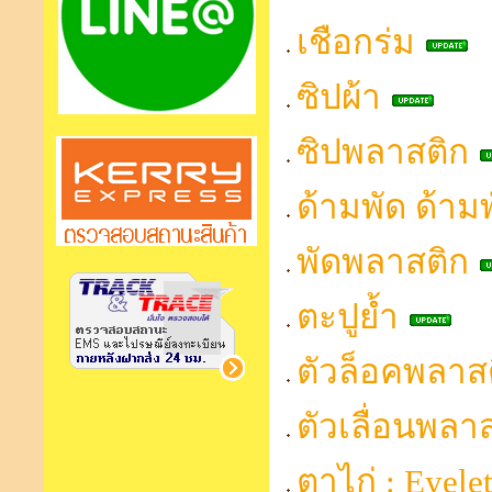
เชือกร่ม
ซิปผ้า
ซิปพลาสติก
ด้ามพัด ด้าม
พัดพลาสติก
ตะปูย้ำ
ตัวล็อคพลาส
ตัวเลื่อนพลา
ตาไก่ : Eyele