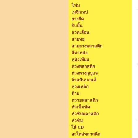
โฟม
เมจิกเทป
ยางยืด
ริบบิ้น
ลวดเลื่อน
สายทอ
สายยางพลาสติก
สีทาหนัง
หนังเทียม
ห่วงพลาสติก
ห่วงพวงกุญแจ
ผ้าสปันบอนด์
ห่วงเหล็ก
ด้าย
หวายพลาสติก
หัวเข็มขัด
หัวซิปพลาสติก
หัวซิป
ไส้ CD
อะไหล่พลาสติก