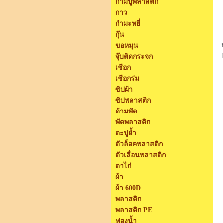
ก้ามปูพลาสติก
กาว
กำมะหยี่
กุ๊น
ขอหมุน
จุ๊บติดกระจก
เชือก
เชือกร่ม
ซิปผ้า
ซิปพลาสติก
ด้ามพัด
พัดพลาสติก
ตะปูย้ำ
ตัวล็อคพลาสติก
ตัวเลื่อนพลาสติก
ตาไก่
ผ้า
ผ้า 600D
พลาสติก
พลาสติก PE
ฟองน้ำ