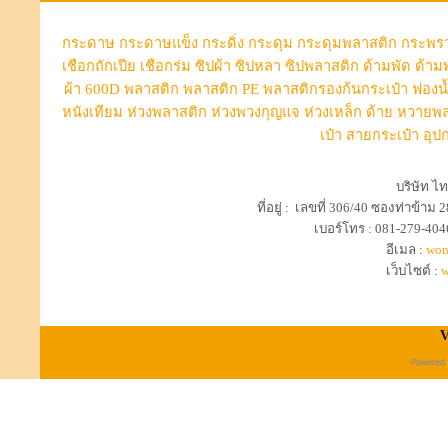
กระดาษ
กระดาษแข็ง
กระดิ่ง
กระดุม
กระดุมพลาสติก
กระพร
เชือกถักเปีย
เชือกร่ม
ซิปผ้า
ซิปหลา
ซิปพลาสติก
ด้ามพัด
ด้าม
ผ้า 600D
พลาสติก
พลาสติก PE
พลาสติกรองก้นกระเป๋า
ฟองน
หนังเทียม
ห่วงพลาสติก
ห่วงพวงกุญแจ
ห่วงเหล็ก
ด้าย
หวายพล
เป๋า
สายกระเป๋า
อุป
บริษัท ไท
ที่อยู่ : เลขที่ 306/40 ซองท่าข้
เบอร์โทร : 081-279-404
อีเมล :
won
เว็บไซต์ :
w
V