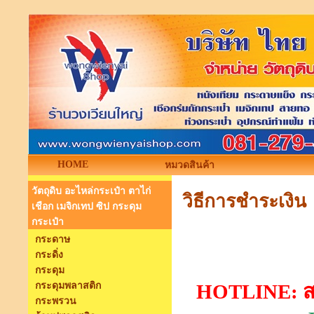
HOME
หมวดสินค้า
วัตถุดิบ อะไหล่กระเป๋า ตาไก่
วิธีการชำระเงิน
เชือก เมจิกเทป ซิป กระดุม
กระเป๋า
กระดาษ
กระดิ่ง
กระดุม
กระดุมพลาสติก
HOTLINE: ส
กระพรวน