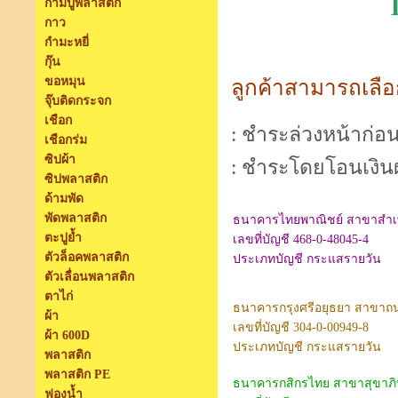
ก้ามปูพลาสติก
กาว
กำมะหยี่
กุ๊น
ขอหมุน
ลูกค้าสามารถเลือก
จุ๊บติดกระจก
เชือก
: ชำระล่วงหน้าก่อน
เชือกร่ม
ซิปผ้า
: ชำระโดยโอนเงิน
ซิปพลาสติก
ด้ามพัด
พัดพลาสติก
ธนาคารไทยพาณิชย์ สาขาสำเพ
ตะปูย้ำ
เลขที่บัญชี 468-0-48045-4
ตัวล็อคพลาสติก
ประเภทบัญชี กระแสรายวัน
ตัวเลื่อนพลาสติก
ตาไก่
ธนาคารกรุงศรีอยุธยา สาขา
ผ้า
เลขที่บัญชี 304-0-00949-8
ผ้า 600D
ประเภทบัญชี กระแสรายวัน
พลาสติก
พลาสติก PE
ธนาคารกสิกรไทย สาขาสุขาภิ
ฟองน้ำ