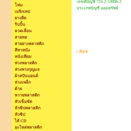
เลขที่บัญชี 716-2-53096-2
โฟม
ประเภทบัญชี ออมทรัพย์
เมจิกเทป
ยางยืด
ริบบิ้น
ลวดเลื่อน
สายทอ
สายยางพลาสติก
สีทาหนัง
« Back
หนังเทียม
ห่วงพลาสติก
ห่วงพวงกุญแจ
ผ้าสปันบอนด์
ห่วงเหล็ก
ด้าย
หวายพลาสติก
หัวเข็มขัด
หัวซิปพลาสติก
หัวซิป
ไส้ CD
อะไหล่พลาสติก